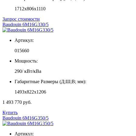
1712x806x1110
Запрос стоимости
Baudouin 6M16G330/5
Артикул:
015660
Мощность:
290/ кВт/кВа
Габаритные Размеры (Д;Ш;В; мм):
1493x822x1206
1 493 770 руб.
Купить
Baudouin 6M16G350/5
Артикул: