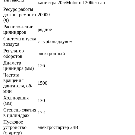
канистра 20л/Motor oil 20liter can
Ресурс работы
до кап. ремонта
20000
(ч)
Расположение
рядное
цилиндров
Система впуска
с турбонаддувом
воздуха
Регулятор
электронный
оборотов
Диаметр
126
цилиндра (мм)
Частота
вращения
1500
двигателя, об/
мин
Ход поршня
130
(мм)
Степень сжатия
17:1
в цилиндрах
Пусковое
устройство
электростартер 24В
(стартер)