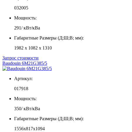
032005
Мощность:
291/ кВт/кВа
Габаритные Размеры (Д;Ш;В; мм):
1982 x 1082 x 1310
Запрос стоимости
Baudouin 6M21G385/5
Артикул:
017918
Мощность:
350/ кВт/кВа
Габаритные Размеры (Д;Ш;В; мм):
1556x817x1094