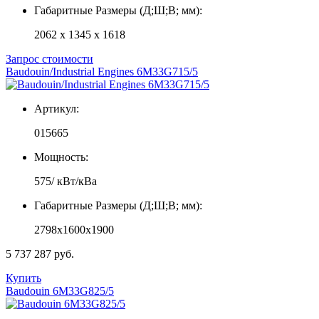
Габаритные Размеры (Д;Ш;В; мм):
2062 x 1345 x 1618
Запрос стоимости
Baudouin/Industrial Engines 6M33G715/5
Артикул:
015665
Мощность:
575/ кВт/кВа
Габаритные Размеры (Д;Ш;В; мм):
2798x1600x1900
5 737 287 руб.
Купить
Baudouin 6M33G825/5