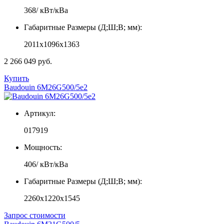
368/ кВт/кВа
Габаритные Размеры (Д;Ш;В; мм):
2011x1096x1363
2 266 049 руб.
Купить
Baudouin 6M26G500/5e2
Артикул:
017919
Мощность:
406/ кВт/кВа
Габаритные Размеры (Д;Ш;В; мм):
2260x1220x1545
Запрос стоимости