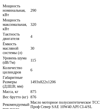
Мощность
номинальная,
290
кВт
Мощность
максимальная,
320
кВт
Тактность
4
двигателя
Ёмкость
масляной
30
системы (л)
Уровень шума
115
(dB/7м)
Количество
6
цилиндров
Габаритные
Размеры
1493x822x1206
(Д;Ш;В; мм)
Масса, кг
875
Вес брутто (кг)
876
Масло моторное полусинтетическое ТСС
Рекомендуемый
Проф Север SAE 10W40 API CI-4/SL
тип масла