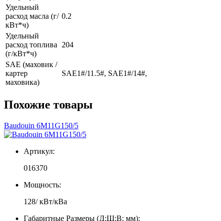
Удельный
расход масла (г/
0.2
кВт*ч)
Удельный
расход топлива
204
(г/кВт*ч)
SAE (маховик /
картер
SAE1#/11.5#, SAE1#/14#,
маховика)
Похожие товары
Baudouin 6M11G150/5
Артикул:
016370
Мощность:
128/ кВт/кВа
Габаритные Размеры (Д;Ш;В; мм):