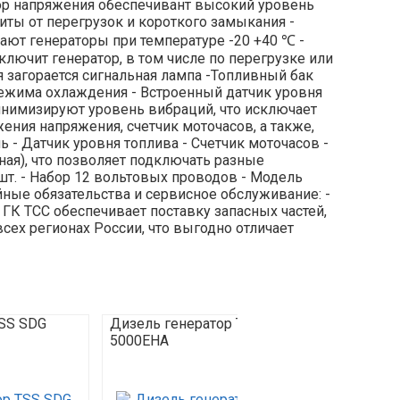
ор напряжения обеспечивант высокий уровень
иты от перегрузок и короткого замыкания -
ают генераторы при температуре -20 +40 ℃ -
лючит генератор, в том числе по перегрузке или
 загорается сигнальная лампа -Топливный бак
 режима охлаждения - Встроенный датчик уровня
инимизируют уровень вибраций, что исключает
ния напряжения, счетчик моточасов, а также,
 - Датчик уровня топлива - Счетчик моточасов -
нная), что позволяет подключать разные
шт. - Набор 12 вольтовых проводов - Модель
ные обязательства и сервисное обслуживание: -
ГК ТСС обеспечивает поставку запасных частей,
сех регионах России, что выгодно отличает
TSS SDG
Дизель генератор TSS SDG
Дизел
5000EHA
5500E