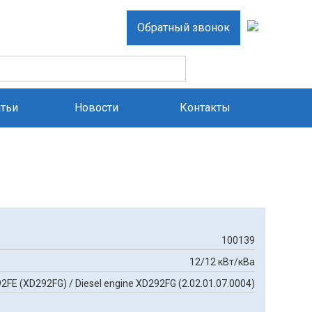
Обратный звонок
атьи
Новости
Контакты
100139
12/12 кВт/кВа
E (XD292FG) / Diesel engine XD292FG (2.02.01.07.0004)