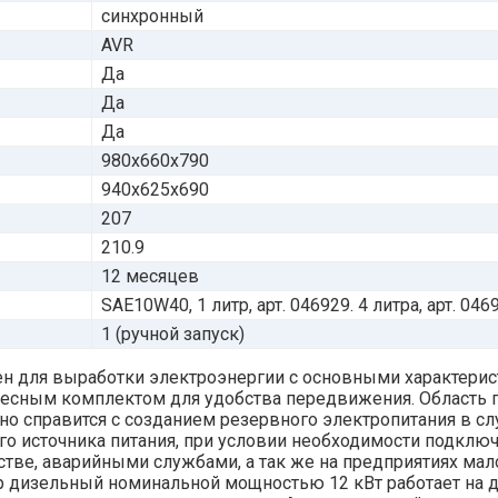
синхронный
AVR
Да
Да
Да
980х660х790
940х625х690
207
210.9
12 месяцев
SAE10W40, 1 литр, арт. 046929. 4 литра, арт. 046
1 (ручной запуск)
 для выработки электроэнергии с основными характеристи
есным комплектом для удобства передвижения. Область п
о справится с созданием резервного электропитания в сл
ого источника питания, при условии необходимости подкл
стве, аварийными службами, а так же на предприятиях ма
ор дизельный номинальной мощностью 12 кВт работает на д