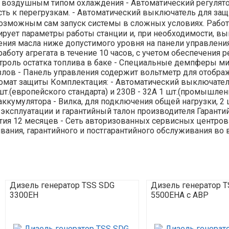
с воздушным типом охлаждения - Автоматический регулят
ть к перегрузкам. - Автоматический выключатель для защ
возможным сам запуск системы в сложных условиях. Работ
рует параметры работы станции и, при необходимости, вык
ния масла ниже допустимого уровня на панели управления
боту агрегата в течение 10 часов, с учетом обеспечения
троль остатка топлива в баке - Специальные демпферы м
ов - Панель управления содержит вольтметр для отображе
томат защиты Комплектация: - Автоматический выключатель
 шт.(европейского стандарта) и 230В - 32А 1 шт.(промышле
аккумулятора - Вилка, для подключения общей нагрузки, 2 
ксплуатации и гарантийный талон производителя Гарантий
тия 12 месяцев - Cеть авторизованных сервисных центров 
ания, гарантийного и постгарантийного обслуживания во в
Дизель генератор TSS SDG
Дизель генератор 
3300EH
5500EHA с АВР