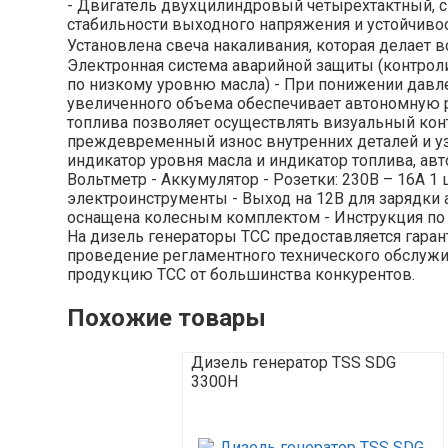
- Двигатель двухцилиндровый четырехтактный, 
стабильности выходного напряжения и устойчивос
Установлена свеча накаливания, которая делает 
Электронная система аварийной защиты (контроли
по низкому уровню масла) - При понижении давле
увеличенного объема обеспечивает автономную ра
топлива позволяет осуществлять визуальный кон
преждевременный износ внутренних деталей и узл
индикатор уровня масла и индикатор топлива, ав
Вольтметр - Аккумулятор - Розетки: 230В – 16А 1
электроинструменты - Выход на 12В для зарядки 
оснащена колесным комплектом - Инструкция по э
На дизель генераторы ТСС предоставляется гаран
проведение регламентного технического обслужив
продукцию ТСС от большинства конкурентов.
Похожие товары
Дизель генератор TSS SDG
3300H