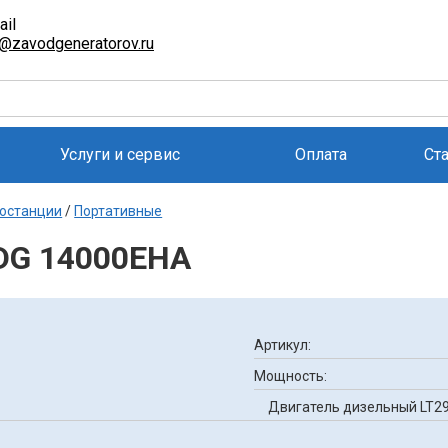
ail
l@zavodgeneratorov.ru
Услуги и сервис
Оплата
Ст
останции
/
Портативные
SDG 14000EHA
Артикул:
Мощность:
Двигатель дизельный LT292F