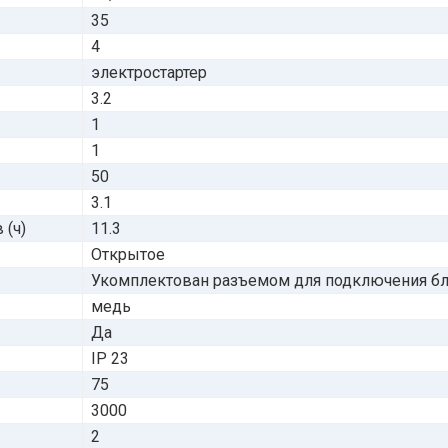
35
4
электростартер
3.2
1
1
50
3.1
 (ч)
11.3
Открытое
Укомплектован разъемом для подключения бло
медь
Да
IP 23
75
3000
2