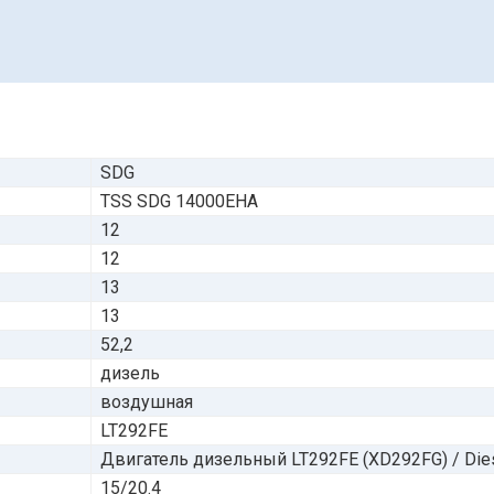
SDG
TSS SDG 14000EHA
12
12
13
13
52,2
дизель
воздушная
LT292FE
Двигатель дизельный LT292FE (XD292FG) / Diese
15/20.4