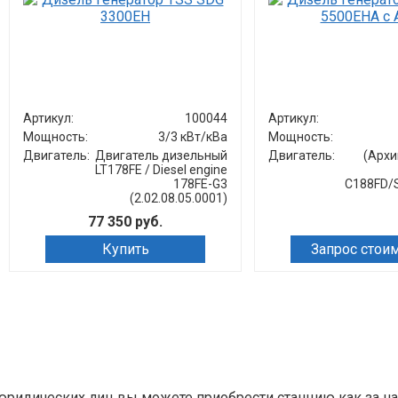
Артикул:
100044
Артикул:
Мощность:
3/3 кВт/кВа
Мощность:
Двигатель:
Двигатель дизельный
Двигатель:
(Архи
LT178FE / Diesel engine
178FE-G3
C188FD/
(2.02.08.05.0001)
77 350 руб.
Купить
Запрос стои
ридических лиц вы можете приобрести станцию как за нали