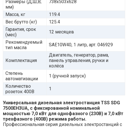
Размеры (Д;Ш;В;
738х503х628
мм)
Масса, кг
119.4
Вес брутто (кг)
125.4
Гарантия, срок
12 месяцев
(мес)
Рекомендуемый
SAE10W40, 1 литр, арт. 046929
тип масла
Двигатель, генератор, рама,
Комплектация
панель управления, ручки и
колёса
Степень
1 (ручной запуск)
автоматизации
Количество
1
розеток 400В
Универсальная дизельная электростанция TSS SDG
7500EH3UA, с фиксированной номинальной
мощностью 7,0 кВт для однофазного (230В) и 7,0 кВт
трехфазного (400В) режима работы.
Профессиональная серия дизельных электростанций с