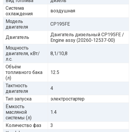
Вид топлива
дизель
Система
воздушная
охлаждения
Модель
CP195FE
двигателя
Двигатель дизельный CP195FE /
Двигатель
Engine assy (20260-12537-00)
Мощность
двигателя, кВт/
8,1/10,8
л.с.
Объём
топливного бака
12.5
(л)
Тактность
4
двигателя
Тип запуска
электростартер
Ёмкость
масляной
1.4
системы (л)
Количество фаз
3