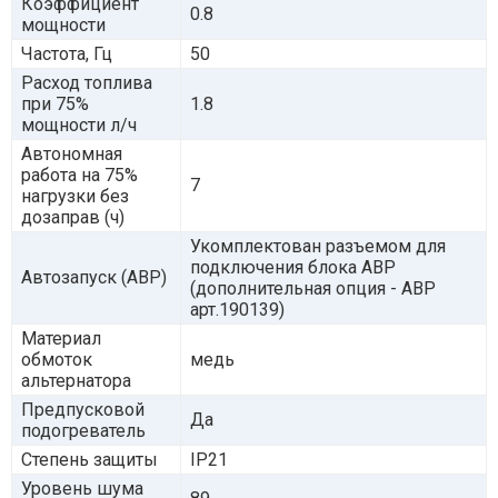
Коэффициент
0.8
мощности
Частота, Гц
50
Расход топлива
при 75%
1.8
мощности л/ч
Автономная
работа на 75%
7
нагрузки без
дозаправ (ч)
Укомплектован разъемом для
подключения блока АВР
Автозапуск (АВР)
(дополнительная опция - АВР
арт.190139)
Материал
обмоток
медь
альтернатора
Предпусковой
Да
подогреватель
Степень защиты
IP21
Уровень шума