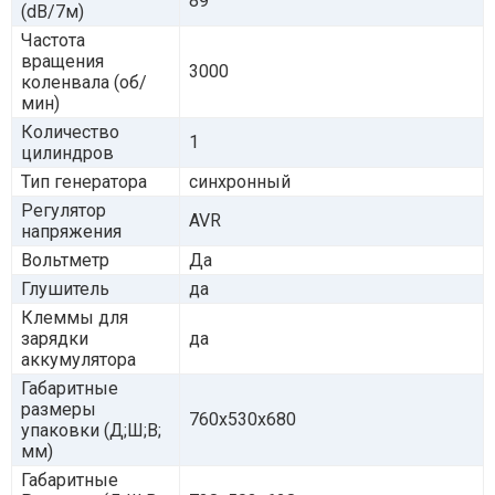
89
(dB/7м)
Частота
вращения
3000
коленвала (об/
мин)
Количество
1
цилиндров
Тип генератора
синхронный
Регулятор
AVR
напряжения
Вольтметр
Да
Глушитель
да
Клеммы для
зарядки
да
аккумулятора
Габаритные
размеры
760х530х680
упаковки (Д;Ш;В;
мм)
Габаритные