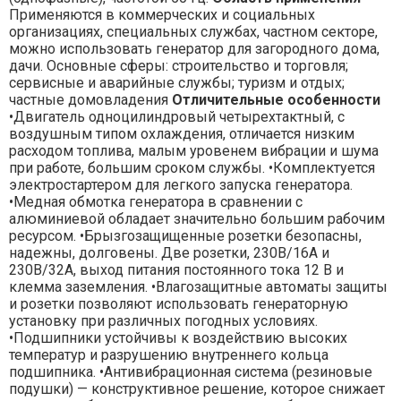
Применяются в коммерческих и социальных
организациях, специальных службах, частном секторе,
можно использовать генератор для загородного дома,
дачи. Основные сферы: строительство и торговля;
сервисные и аварийные службы; туризм и отдых;
частные домовладения
Отличительные особенности
•Двигатель одноцилиндровый четырехтактный, с
воздушным типом охлаждения, отличается низким
расходом топлива, малым уровенем вибрации и шума
при работе, большим сроком службы. •Комплектуется
электростартером для легкого запуска генератора.
•Медная обмотка генератора в сравнении с
алюминиевой обладает значительно большим рабочим
ресурсом. •Брызгозащищенные розетки безопасны,
надежны, долговены. Две розетки, 230В/16А и
230В/32А, выход питания постоянного тока 12 В и
клемма заземления. •Влагозащитные автоматы защиты
и розетки позволяют использовать генераторную
установку при различных погодных условиях.
•Подшипники устойчивы к воздействию высоких
температур и разрушению внутреннего кольца
подшипника. •Антивибрационная система (резиновые
подушки) — конструктивное решение, которое снижает