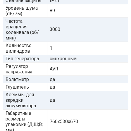
Степень защиты
IP21
Уровень шума
89
(dB/7м)
Частота
вращения
3000
коленвала (об/
мин)
Количество
1
цилиндров
Тип генератора
синхронный
Регулятор
AVR
напряжения
Вольтметр
да
Глушитель
да
Клеммы для
зарядки
да
аккумулятора
Габаритные
размеры
760x530x670
упаковки (Д;Ш;В;
мм)