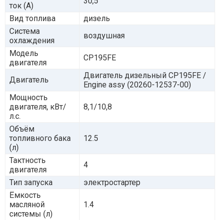
30,5
ток (А)
Вид топлива
дизель
Система
воздушная
охлаждения
Модель
CP195FE
двигателя
Двигатель дизельный CP195FE /
Двигатель
Engine assy (20260-12537-00)
Мощность
двигателя, кВт/
8,1/10,8
л.с.
Объём
топливного бака
12.5
(л)
Тактность
4
двигателя
Тип запуска
электростартер
Ёмкость
масляной
1.4
системы (л)