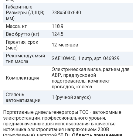
Габаритные
Размеры (Д;Ш;В;
738x503x640
мм)
Масса, кг
118.9
Вес брутто (кг)
124.5
Гарантия, срок
12 месяцев
(мес)
Рекомендуемый
SAE10W40, 1 литр, арт. 046929
тип масла
Электрическая вилка, разъем для
АВР, предпусковой
Комплектация
подогреватель, комплект
проводов, колёса
Степень
1 (ручной запуск)
автоматизации
Портативные дизельгенераторы ТСС - автономные
электростанции, профессионального уровня,
предназначенные для использования в качестве
источника электропитания напряжением 230В
(однофазные), частотой 50 Гц.
Область применения