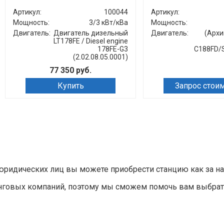
Артикул:
100044
Артикул:
Мощность:
3/3 кВт/кВа
Мощность:
Двигатель:
Двигатель дизельный
Двигатель:
(Архи
LT178FE / Diesel engine
178FE-G3
C188FD/
(2.02.08.05.0001)
77 350 руб.
Купить
Запрос стои
ридических лиц вы можете приобрести станцию как за нали
нговых компаний, поэтому мы сможем помочь вам выбрат
»