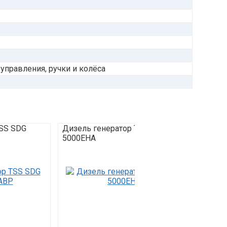
 управления, ручки и колёса
TSS SDG
Дизель генератор TSS SDG
Дизел
5000EHA
5500E