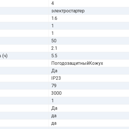
4
электростартер
1.6
1
1
50
2.1
 (ч)
5.5
ПогодозащитныйКожух
Да
IP23
79
3000
1
Да
да
да