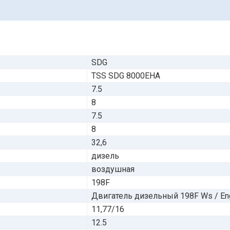
SDG
TSS SDG 8000EHA
7.5
8
7.5
8
32,6
дизель
воздушная
198F
Двигатель дизельный 198F Ws / En
11,77/16
12.5