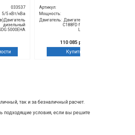
033537
Артикул:
077039
Артик
5/5 кВт/кВа
Мощность:
5/5 кВт/кВа
Мощно
в)Двигатель
Двигатель:
Двигатель дизельный
Габар
дизельный
C188FD for SDG 5000(..)
(Д;Ш;В
SDG 5000EHA
Lf / Engine assy
110 085 руб.
мости
Купить
чный, так и за безналичный расчет.
ь подходящие условия, если вы решите