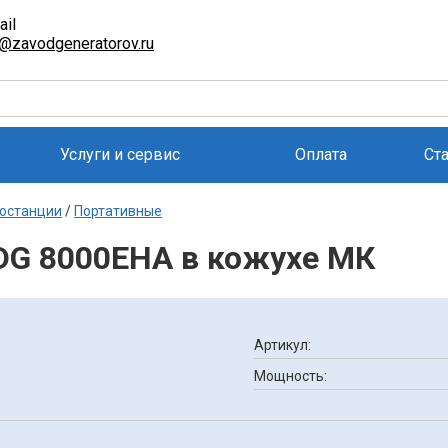
ail
l@zavodgeneratorov.ru
Услуги и сервис
Оплата
Ст
останции
/
Портативные
DG 8000EHA в кожухе МК
Артикул:
Мощность: