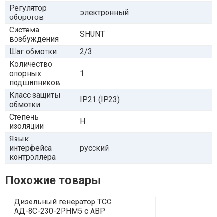
Регулятор
электронный
оборотов
Система
SHUNT
возбуждения
Шаг обмотки
2/3
Количество
опорных
1
подшипников
Класс защиты
IP21 (IP23)
обмотки
Степень
Н
изоляции
Язык
интерфейса
русский
контроллера
Похожие товары
Дизельный генератор ТСС
Дизельный г
АД-8С-230-2РНМ5 с АВР
АД-8С-230-