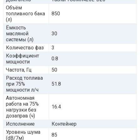
Объём
топливного бака
850
(л)
Ёмкость
масляной
30
системы (л)
Количество фаз
3
Коэффициент
0.8
мощности
Частота, Гц
50
Расход топлива
при 75%
51.8
мощности л/ч
Автономная
работа на 75%
16.4
нагрузки без
дозаправ (ч)
Исполнение
Контейнер
Уровень шума
85
(dB/7м)