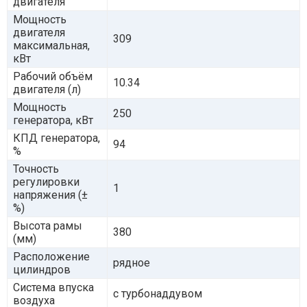
двигателя
Мощность
двигателя
309
максимальная,
кВт
Рабочий объём
10.34
двигателя (л)
Мощность
250
генератора, кВт
КПД генератора,
94
%
Точность
регулировки
1
напряжения (±
%)
Высота рамы
380
(мм)
Расположение
рядное
цилиндров
Система впуска
с турбонаддувом
воздуха