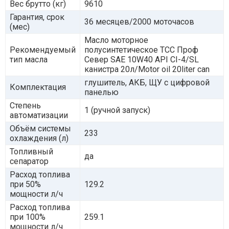
Вес брутто (кг)
9610
Гарантия, срок
36 месяцев/2000 моточасов
(мес)
Масло моторное
Рекомендуемый
полусинтетическое ТСС Проф
тип масла
Север SAE 10W40 API CI-4/SL
канистра 20л/Motor oil 20liter can
глушитель, АКБ, ЩУ с цифровой
Комплектация
панелью
Степень
1 (ручной запуск)
автоматизации
Объём системы
233
охлаждения (л)
Топливный
да
сепаратор
Расход топлива
при 50%
129.2
мощности л/ч
Расход топлива
при 100%
259.1
мощности л/ч