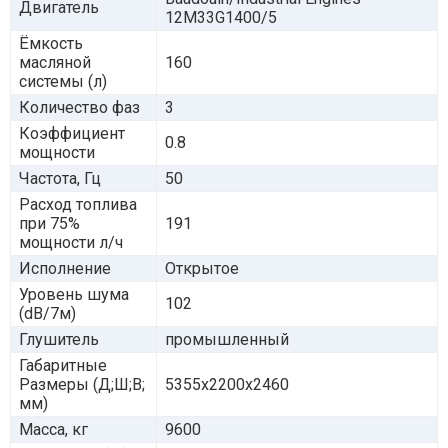
Двигатель
12M33G1400/5
Ёмкость
масляной
160
системы (л)
Количество фаз
3
Коэффициент
0.8
мощности
Частота, Гц
50
Расход топлива
при 75%
191
мощности л/ч
Исполнение
Открытое
Уровень шума
102
(dB/7м)
Глушитель
промышленный
Габаритные
Размеры (Д;Ш;В;
5355x2200x2460
мм)
Масса, кг
9600