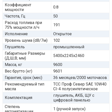
Коэффициент
0.8
мощности
Частота, Гц
50
Расход топлива при
191
75% мощности л/ч
Исполнение
Открытое
Уровень шума (dB/7м)
102
Глушитель
промышленный
Габаритные Размеры
5400x2245x2460
(Д;Ш;В; мм)
Масса, кг
9600
Вес брутто (кг)
9601
Гарантия, срок (мес)
36 месяцев/2000 моточасов
Рекомендуемый тип
ТСС Проф Север SAE 10W40
масла
CI-4 полусинтетическое
глушитель, АКБ, ЩУ с
Комплектация
цифровой панелью
Степень
1 (ручной запуск)
автоматизации