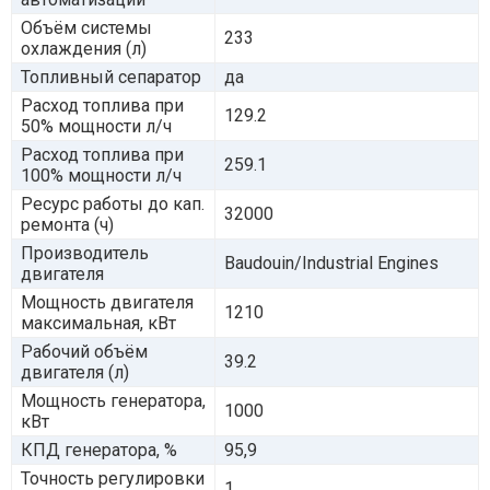
Объём системы
233
охлаждения (л)
Топливный сепаратор
да
Расход топлива при
129.2
50% мощности л/ч
Расход топлива при
259.1
100% мощности л/ч
Ресурс работы до кап.
32000
ремонта (ч)
Производитель
Baudouin/Industrial Engines
двигателя
Мощность двигателя
1210
максимальная, кВт
Рабочий объём
39.2
двигателя (л)
Мощность генератора,
1000
кВт
КПД генератора, %
95,9
Точность регулировки
1