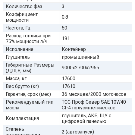
Количество фаз
3
Коэффициент
0.8
мощности
Частота, Гц
50
Расход топлива при
191
75% мощности л/ч
Исполнение
Контейнер
Глушитель
промышленный
Габаритные Размеры
9000х2700х2965
(Д;Ш;В; мм)
Масса, кг
17600
Вес брутто (кг)
17610
Гарантия, срок (мес)
36 месяцев/2000 моточасов
Рекомендуемый тип
ТСС Проф Север SAE 10W40
масла
CI-4 полусинтетическое
глушитель, АКБ, ЩУ с
Комплектация
цифровой панелью
Степень
2 (автозапуск)
автоматизации