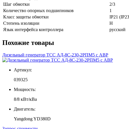
Шаг обмотки
2/3
Количество опорных подшипников
1
Класс защиты обмотки
IP21 (IP23
Степень изоляции
H
Язык интерфейса контроллера
русский
Похожие товары
Дизельный генератор ТСС АД-8С-230-2РПМ5 с АВР
Артикул:
039325
Мощность:
8/8 кВт/кВа
Двигатель:
Yangdong YD380D
Запрос стоимости