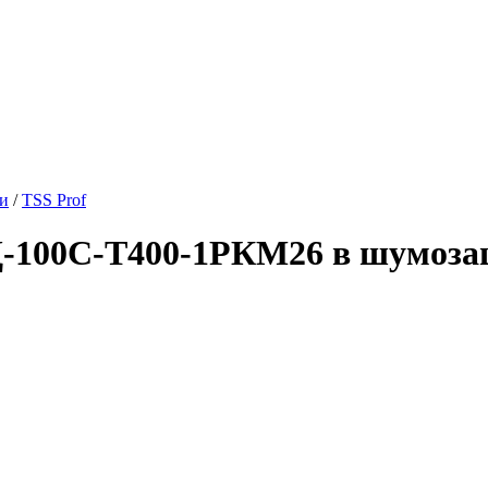
ии
/
TSS Prof
Д-100С-Т400-1РКМ26 в шумоза