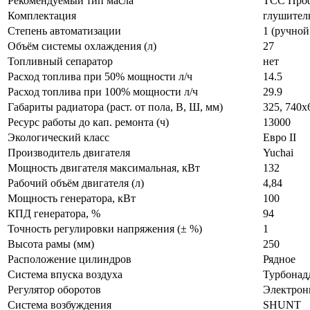
Рекомендуемый тип масла
ТСС Проф
Комплектация
глушител
Степень автоматизации
1 (ручной
Объём системы охлаждения (л)
27
Топливный сепаратор
нет
Расход топлива при 50% мощности л/ч
14.5
Расход топлива при 100% мощности л/ч
29.9
Габариты радиатора (раст. от пола, В, Ш, мм)
325, 740х
Ресурс работы до кап. ремонта (ч)
13000
Экологический класс
Евро II
Производитель двигателя
Yuchai
Мощность двигателя максимальная, кВт
132
Рабочий объём двигателя (л)
4,84
Мощность генератора, кВт
100
КПД генератора, %
94
Точность регулировки напряжения (± %)
1
Высота рамы (мм)
250
Расположение цилиндров
Рядное
Система впуска воздуха
Турбонад
Регулятор оборотов
Электро
Система возбуждения
SHUNT