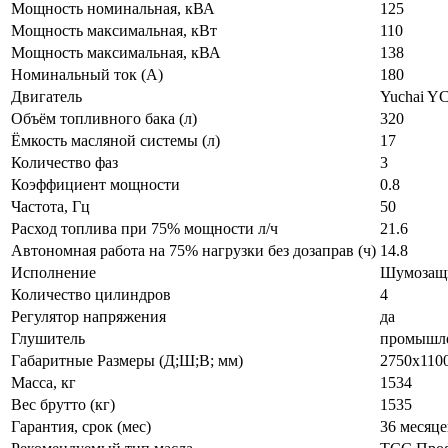
Мощность номинальная, кВА
125
Мощность максимальная, кВт
110
Мощность максимальная, кВА
138
Номинальный ток (А)
180
Двигатель
Yuchai Y
Объём топливного бака (л)
320
Ёмкость масляной системы (л)
17
Количество фаз
3
Коэффициент мощности
0.8
Частота, Гц
50
Расход топлива при 75% мощности л/ч
21.6
Автономная работа на 75% нагрузки без дозаправ (ч)
14.8
Исполнение
Шумозащ
Количество цилиндров
4
Регулятор напряжения
да
Глушитель
промышл
Габаритные Размеры (Д;Ш;В; мм)
2750x110
Масса, кг
1534
Вес брутто (кг)
1535
Гарантия, срок (мес)
36 месяце