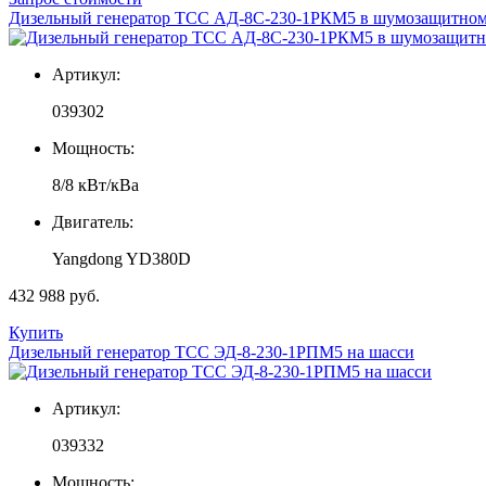
Дизельный генератор ТСС АД-8С-230-1РКМ5 в шумозащитном
Артикул:
039302
Мощность:
8/8 кВт/кВа
Двигатель:
Yangdong YD380D
432 988 руб.
Купить
Дизельный генератор ТСС ЭД-8-230-1РПМ5 на шасси
Артикул:
039332
Мощность: