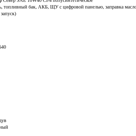
 Север SAE 10W40 CI-4 полусинтетическое
ь, топливный бак, АКБ, ЩУ с цифровой панелью, заправка масл
 запуск)
640
дув
нный