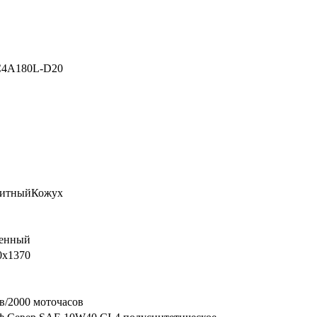
C4A180L-D20
итныйКожух
енный
0x1370
в/2000 моточасов