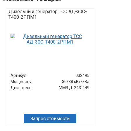
Дизельный генератор ТСС АД-30С-
Дизельный г
Т400-2РПМ1
Т400-1РКМ1
Артикул:
032495
Артикул:
Мощность:
30/38 кВт/кВа
Мощность:
Двигатель:
ММЗ Д-243-449
Двигатель:
Запрос стоимости
Зап