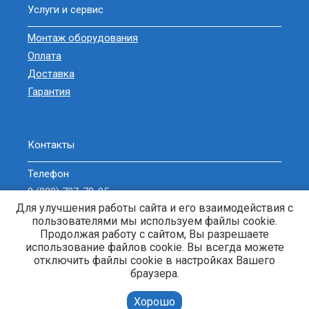
Услуги и сервис
Монтаж оборудования
Оплата
Доставка
Гарантия
Контакты
Телефон
8 (800) 707-78-05
Для улучшения работы сайта и его взаимодействия с
sell@zavodgeneratorov.ru
пользователями мы используем файлы cookie.
ОБРАТНЫЙ ЗВОНОК
Продолжая работу с сайтом, Вы разрешаете
использование файлов cookie. Вы всегда можете
отключить файлы cookie в настройках Вашего
браузера.
Генераторы и электростанции. © 2013-2026 Энерджи-Кубань. |
Хорошо
Карта сайта