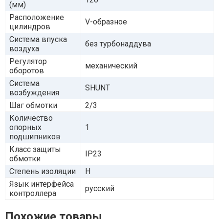
(мм)
Расположение
V-образное
цилиндров
Система впуска
без турбонаддува
воздуха
Регулятор
механический
оборотов
Система
SHUNT
возбуждения
Шаг обмотки
2/3
Количество
опорных
1
подшипников
Класс защиты
IP23
обмотки
Степень изоляции
Н
Язык интерфейса
русский
контроллера
Похожие товары