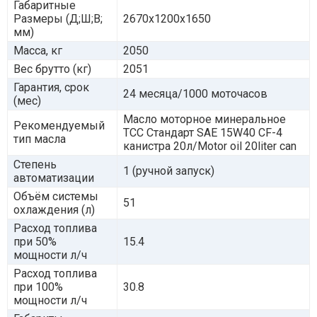
Габаритные
Размеры (Д;Ш;В;
2670x1200x1650
мм)
Масса, кг
2050
Вес брутто (кг)
2051
Гарантия, срок
24 месяца/1000 моточасов
(мес)
Масло моторное минеральное
Рекомендуемый
ТСС Стандарт SAE 15W40 CF-4
тип масла
канистра 20л/Motor oil 20liter can
Степень
1 (ручной запуск)
автоматизации
Объём системы
51
охлаждения (л)
Расход топлива
при 50%
15.4
мощности л/ч
Расход топлива
при 100%
30.8
мощности л/ч