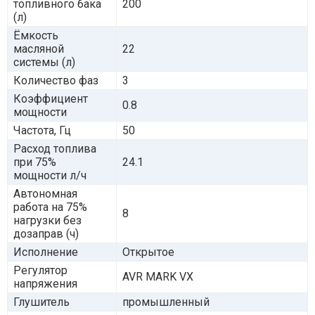
топливного бака
200
(л)
Ёмкость
масляной
22
системы (л)
Количество фаз
3
Коэффициент
0.8
мощности
Частота, Гц
50
Расход топлива
при 75%
24.1
мощности л/ч
Автономная
работа на 75%
8
нагрузки без
дозаправ (ч)
Исполнение
Открытое
Регулятор
AVR MARK VX
напряжения
Глушитель
промышленный