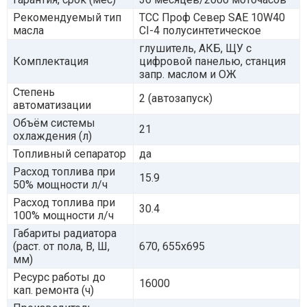
Рекомендуемый тип
ТСС Проф Север SAE 10W40
масла
CI-4 полусинтетическое
глушитель, АКБ, ЩУ с
Комплектация
цифровой панелью, станция
запр. маслом и ОЖ
Степень
2 (автозапуск)
автоматизации
Объём системы
21
охлаждения (л)
Топливный сепаратор
да
Расход топлива при
15.9
50% мощности л/ч
Расход топлива при
30.4
100% мощности л/ч
Габариты радиатора
(раст. от пола, В, Ш,
670, 655х695
мм)
Ресурс работы до
16000
кап. ремонта (ч)