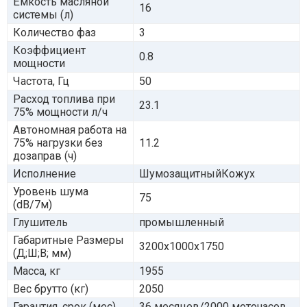
Ёмкость масляной
16
системы (л)
Количество фаз
3
Коэффициент
0.8
мощности
Частота, Гц
50
Расход топлива при
23.1
75% мощности л/ч
Автономная работа на
75% нагрузки без
11.2
дозаправ (ч)
Исполнение
ШумозащитныйКожух
Уровень шума
75
(dB/7м)
Глушитель
промышленный
Габаритные Размеры
3200x1000x1750
(Д;Ш;В; мм)
Масса, кг
1955
Вес брутто (кг)
2050
Гарантия, срок (мес)
36 месяцев/2000 моточасов