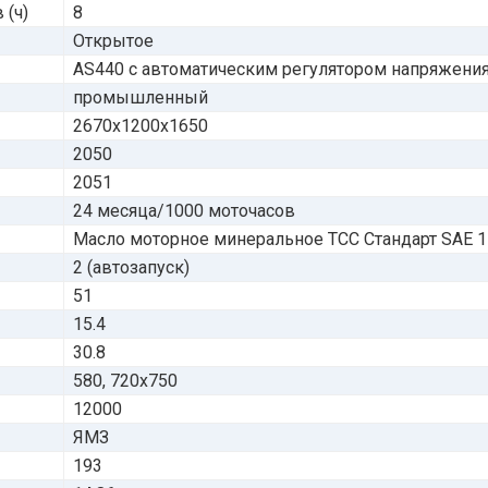
 (ч)
8
Открытое
AS440 с автоматическим регулятором напряжени
промышленный
2670x1200x1650
2050
2051
24 месяца/1000 моточасов
Масло моторное минеральное ТСС Стандарт SAE 15W
2 (автозапуск)
51
15.4
30.8
580, 720х750
12000
ЯМЗ
193