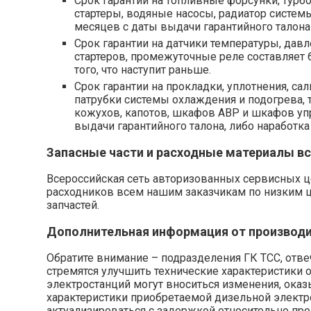
Срок гарантии на топливные форсунки, турб
стартеры, водяные насосы, радиатор систем
месяцев с даты выдачи гарантийного талона 
Срок гарантии на датчики температуры, давл
стартеров, промежуточные реле составляет 6
того, что наступит раньше.
Срок гарантии на прокладки, уплотнения, с
патрубки системы охлаждения и подогрева, 
кожухов, капотов, шкафов АВР и шкафов упр
выдачи гарантийного талона, либо наработка 
Запасные части и расходные материалы вс
Всероссийская сеть авторизованных сервисных ц
расходников всем нашим заказчикам по низким 
запчастей.
Дополнительная информация от производи
Обратите внимание – подразделения ГК ТСС, отв
стремятся улучшить технические характеристики 
электростанций могут вноситься изменения, ока
характеристики приобретаемой дизельной электро
актуализироваться с задержкой относительно про