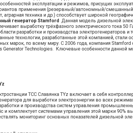
 особенностей эксплуатации и режимов, присущих эксплуа
 вариантов применения (резервный/автономный/смешанный)
 аграрная техника и др.) способствует широкой географи
нный генератор Stamford
Данная модель дизельной элек
ечивает выработку трёхфазного электрического тока 50 Г
 области разработки и производства электрогенераторов и 
ванные технологии, разработанные этой компанией, стали 
х марок, по всему миру. С 2006 года, компания Stamford 
 Generator Technologies. Ключевые особенности данной м
Yz
тростанции ТСС Славянка TYz включает в себя контроллер
нератора для выработки электроэнергии во всех режимах э
азработки и производства систем управления промышленн
tric и комплектует системами управления этой марки 90%
ствлять мониторинг основных показателей дизельной эле