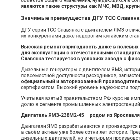
объектов общего назначения, нуждающихся в со
являются такие структуры как МЧС, МВД, крупн
Значимые преимущества ДГУ ТСС Славянк
ДГУ серии ТСС Славянка с двигателем ЯМЗ отлича
их конкурентами даже недорогим китайским стан
Высокая ремонтопригодность даже в полевых 
для эксплуатации с отечественными стандарт
Славянка тестируется в условиях завода с фик
Дизельные генераторы с двигателем ЯМЗ, истори
повсеместной доступности расходников, запчаст
официальный и авторизованный производитель
сертификатом. Высокий уровень надёжности подт
Учитывая взятый правительством РФ курс на им
долю в сегменте промышленных электростанций 
Двигатель ЯМЗ-238М2-45 – родом из Ярославля
Двигатели ЯМЗ разрабатываются и производятся 
в своём активе уже более сотни лет истории. П
дизельных двигателей, но и четырьмя производс