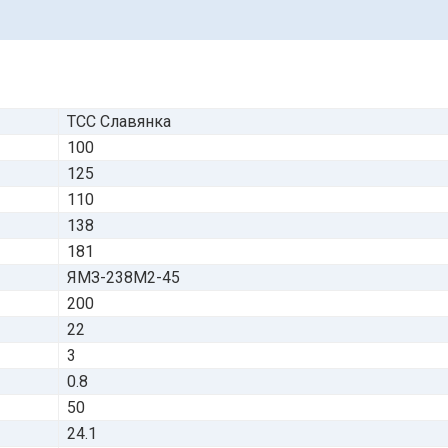
ТСС Славянка
100
125
110
138
181
ЯМЗ-238М2-45
200
22
3
0.8
50
24.1