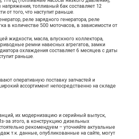
), ТННД (топливные насосы низкого давления),
 напряжения, топливный бак составляет 12
и от того, что наступит раньше.
енератор, реле зарядного генератора, реле
ка в количестве 500 моточасов, в зависимости от
ей жидкости, масла, впускного коллектора,
приводные ремни навесных агрегатов, замки
диатора охлаждения составляет 6 месяцев с даты
ступит раньше.
вают оперативную поставку запчастей и
широкий ассортимент непосредственно на складе
анций, их модернизацию и серийный выпуск,
Из-за этого, в конструкцию дизельных
стоятельно рекомендуем – уточняйте актуальные
аж т.к. данные, опубликованные на сайте, могут