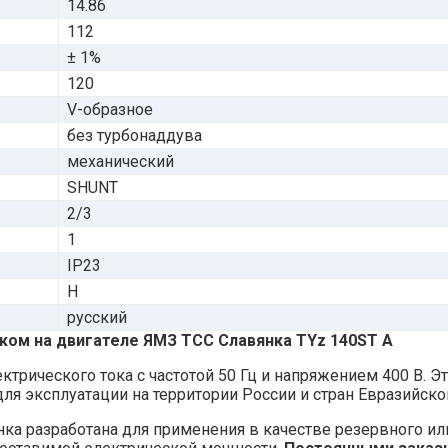
14.86
112
± 1%
120
V-образное
без турбонаддува
механический
SHUNT
2/3
1
IP23
H
русский
ском на двигателе ЯМЗ ТСС Славянка TYz 140ST A
трического тока с частотой 50 Гц и напряжением 400 В. Э
я эксплуатации на территории России и стран Евразийско
нка разработана для применения в качестве резервного и