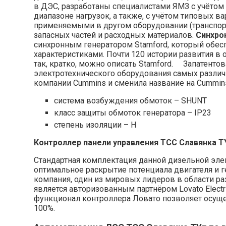
в ДЭС, разработаны специалистами ЯМЗ с учётом
диапазоне нагрузок, а также, с учётом типовых
применяемыми в другом оборудовании (транспорт,
запасных частей и расходных материалов.
Синхро
синхронным генератором Stamford, который обесп
характеристиками. Почти 120 истории развития в
так, кратко, можно описать Stamford. Запатенто
электротехнического оборудования самых различны
компании Cummins и сменила название на Cummins
система возбуждения обмоток – SHUNT
класс защиты обмоток генератора – IP23
степень изоляции – H
Контроллер панели управления ТСС Славянка T
Стандартная комплектация данной дизельной элек
оптимальное раскрытие потенциала двигателя и ге
компания, один из мировых лидеров в области р
является авторизованным партнёром Lovato Elec
функционал контроллера Ловато позволяет осуще
100%.