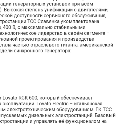
тации генераторных установок при всём
. Высокая степень унификации с двигателями,
ческой доступности сервисного обслуживания,
тростанции ТСС Славянка укомплектована
ц 400 В, с максимально стабильными
технологическое лидерство в своём сегменте –
основной проектирования и производства
стала частью отраслевого гиганта, американской
одели синхронного генератора:
 Lovato RGK 600, который обеспечивает
ксплуатации. Lovato Electric – итальянская
ым электротехническим оборудованием. ГК ТСС
 выпускаемых дизельных электростанций. Базовый
ктростанции и управлять её функционалом на