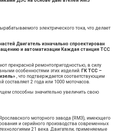
иками ДЭС на основе двигателей ЯМЗ
вырабатываемого электрического тока, что делает
частей
Двигатель изначально спроектирован
нащению и автоматизации
Каждая станция ТСС
ают прекрасной ремонтопригодностью, в силу
ивными особенностями этих изделий.
ГК ТСС –
изель»
, что подтверждается соответствующим
 составляет 2 года или 1000 моточасов.
ущем способны значительно увеличить свою
 Ярославского моторного завода (ЯМЗ), имеющего
ирования и серийного производства современных
технологиями 21 века. Двигатели, применяемые