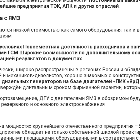
поставимой электрической мощности.
Постоянными заказч
ейшие предприятия ТЭК, АПК и других отраслей
.
а с ЯМЗ
ются низкой стоимостью как самого оборудования, так и 
циям.
условиях
Повсеместная доступность расходников и зап
ами ГСМ
Широкие возможности по дополнительному ос
сацией результатов в документах
чески, широко распространены в регионах России и облад
ей и механиков-дизелистов, хорошо знакомых с конструкт
 дизельных генераторов на базе двигателей «ПИК «ЯрД
верждён длительным сроком фирменной гарантии, который
портозамещение, ДГУ с двигателями ЯМЗ в обозримом буд
резервного и основного электроснабжения.
на мощностях крупнейшего отечественного предприятия –
редприятие обладает не только собственной школой проект
твенными площадками, оборудованными в соответствии с 