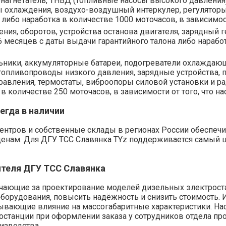
онагнетатель, ТНВД (топливные насосы высокого давления
ы охлаждения, воздухо-воздушный интеркулер, регуляторы
либо наработка в количестве 1000 моточасов, в зависимост
ения, оборотов, устройства останова двигателя, зарядный г
 месяцев с даты выдачи гарантийного талона либо наработ
альники, аккумуляторные батареи, подогреватели охлаждающ
топливопроводы низкого давления, зарядные устройства, 
авления, термостаты, виброопоры силовой установки и ра
в количестве 250 моточасов, в зависимости от того, что на
егда в наличии
ентров и собственные склады в регионах России обеспечи
ценам. Для ДГУ ТСС Славянка TYz поддерживается самый 
теля ДГУ ТСС Славянка
ечающие за проектирование моделей дизельных электрост
оборудования, повысить надёжность и снизить стоимость. 
зывающие влияние на массогабаритные характеристики. На
станции при оформлении заказа у сотрудников отдела прод
изводства.