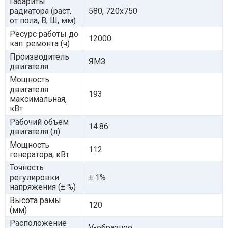
Габариты
радиатора (раст.
580, 720х750
от пола, В, Ш, мм)
Ресурс работы до
12000
кап. ремонта (ч)
Производитель
ЯМЗ
двигателя
Мощность
двигателя
193
максимальная,
кВт
Рабочий объём
14.86
двигателя (л)
Мощность
112
генератора, кВт
Точность
регулировки
± 1%
напряжения (± %)
Высота рамы
120
(мм)
Расположение
V-образное