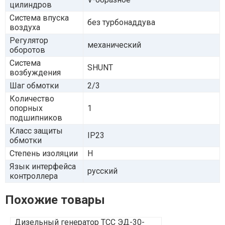
цилиндров
Система впуска
без турбонаддува
воздуха
Регулятор
механический
оборотов
Система
SHUNT
возбуждения
Шаг обмотки
2/3
Количество
опорных
1
подшипников
Класс защиты
IP23
обмотки
Степень изоляции
H
Язык интерфейса
русский
контроллера
Похожие товары
Дизельный генератор ТСС ЭД-30-
Дизельный г