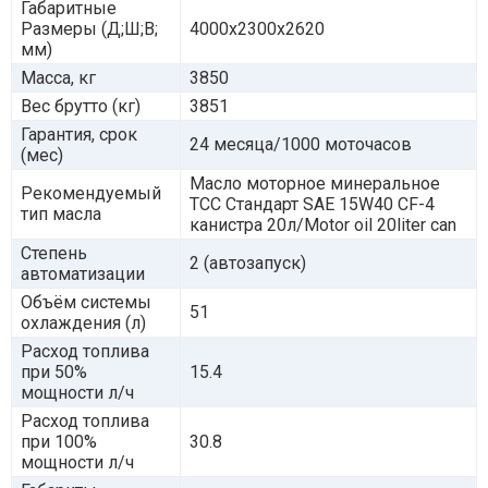
Габаритные
Размеры (Д;Ш;В;
4000x2300x2620
мм)
Масса, кг
3850
Вес брутто (кг)
3851
Гарантия, срок
24 месяца/1000 моточасов
(мес)
Масло моторное минеральное
Рекомендуемый
ТСС Стандарт SAE 15W40 CF-4
тип масла
канистра 20л/Motor oil 20liter can
Степень
2 (автозапуск)
автоматизации
Объём системы
51
охлаждения (л)
Расход топлива
при 50%
15.4
мощности л/ч
Расход топлива
при 100%
30.8
мощности л/ч