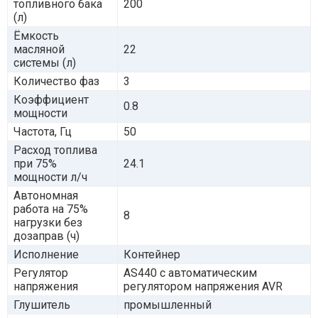
топливного бака
200
(л)
Ёмкость
масляной
22
системы (л)
Количество фаз
3
Коэффициент
0.8
мощности
Частота, Гц
50
Расход топлива
при 75%
24.1
мощности л/ч
Автономная
работа на 75%
8
нагрузки без
дозаправ (ч)
Исполнение
Контейнер
Регулятор
AS440 с автоматическим
напряжения
регулятором напряжения AVR
Глушитель
промышленный