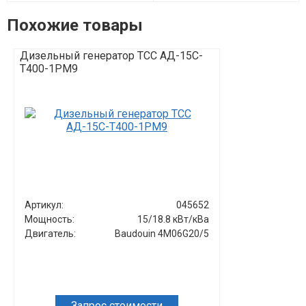
Похожие товары
Дизельный генератор ТСС АД-15С-
Дизельный г
Т400-1РМ9
Т400-1РНМ9 
Артикул:
045652
Артикул:
Мощность:
15/18.8 кВт/кВа
Мощность:
Двигатель:
Baudouin 4M06G20/5
Двигатель:
Запрос стоимости
Зап