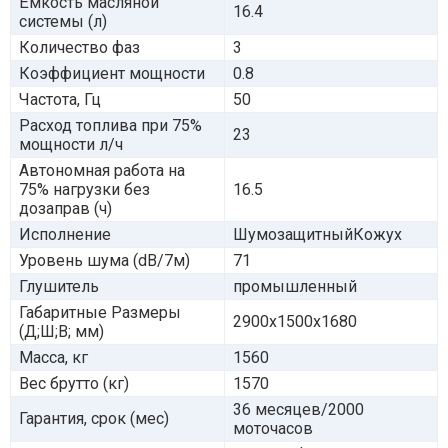
Ёмкость масляной
16.4
системы (л)
Количество фаз
3
Коэффициент мощности
0.8
Частота, Гц
50
Расход топлива при 75%
23
мощности л/ч
Автономная работа на
75% нагрузки без
16.5
дозаправ (ч)
Исполнение
ШумозащитныйКожух
Уровень шума (dB/7м)
71
Глушитель
промышленный
Габаритные Размеры
2900x1500x1680
(Д;Ш;В; мм)
Масса, кг
1560
Вес брутто (кг)
1570
36 месяцев/2000
Гарантия, срок (мес)
моточасов