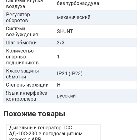
Система впуска
без турбонаддува
воздуха
Регулятор
механический
оборотов
Система
SHUNT
возбуждения
Шаг обмотки
2/3
Количество
опорных
1
подшипников
Класс защиты
IP21 (IP23)
обмотки
Степень изоляции
H
Язык интерфейса
русский
контроллера
Похожие товары
Дизельный генератор ТСС
Дизельный г
АД-10С-230 в погодозащитном
Т400 в шумо
кожухе с АВР
прицепе