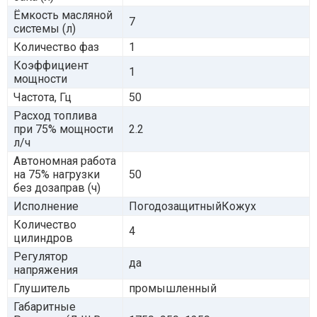
Ёмкость масляной
7
системы (л)
Количество фаз
1
Коэффициент
1
мощности
Частота, Гц
50
Расход топлива
при 75% мощности
2.2
л/ч
Автономная работа
на 75% нагрузки
50
без дозаправ (ч)
Исполнение
ПогодозащитныйКожух
Количество
4
цилиндров
Регулятор
да
напряжения
Глушитель
промышленный
Габаритные