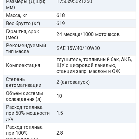
Размеры (Д;Ш;В;
1750x950x1250
мм)
Масса, кг
618
Вес брутто (кг)
619
Гарантия, срок
24 месяца/1000 моточасов
(мес)
Рекомендуемый
SAE 15W40/10W30
тип масла
глушитель, топливный бак, АКБ,
Комплектация
ЩУ с цифровой панелью,
станция запр. маслом и ОЖ
Степень
2 (автозапуск)
автоматизации
Объём системы
10
охлаждения (л)
Расход топлива
при 50% мощности
1.5
л/ч
Расход топлива
при 100%
2.8
мощности л/ч