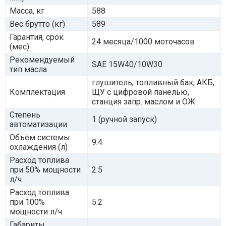
Масса, кг
588
Вес брутто (кг)
589
Гарантия, срок
24 месяца/1000 моточасов
(мес)
Рекомендуемый
SAE 15W40/10W30
тип масла
глушитель, топливный бак, АКБ,
Комплектация
ЩУ с цифровой панелью,
станция запр. маслом и ОЖ
Степень
1 (ручной запуск)
автоматизации
Объём системы
9.4
охлаждения (л)
Расход топлива
при 50% мощности
2.5
л/ч
Расход топлива
при 100%
5.2
мощности л/ч
Габариты