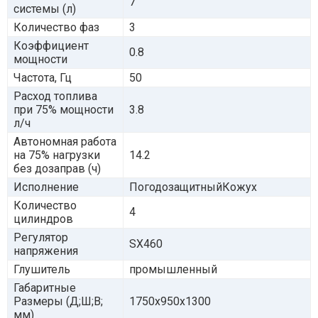
7
системы (л)
Количество фаз
3
Коэффициент
0.8
мощности
Частота, Гц
50
Расход топлива
при 75% мощности
3.8
л/ч
Автономная работа
на 75% нагрузки
14.2
без дозаправ (ч)
Исполнение
ПогодозащитныйКожух
Количество
4
цилиндров
Регулятор
SX460
напряжения
Глушитель
промышленный
Габаритные
Размеры (Д;Ш;В;
1750x950x1300
мм)