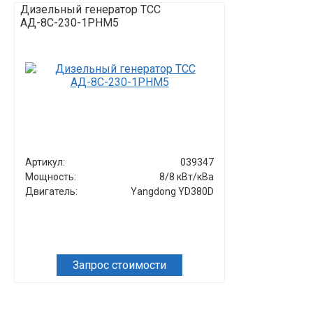
Дизельный генератор ТСС
Дизельный ге
АД-8С-230-1РНМ5
2РКМ5 в шум
шасси с АВР
Артикул:
039347
Артикул:
Мощность:
8/8 кВт/кВа
Мощность:
Двигатель:
Yangdong YD380D
Двигатель:
Запрос стоимости
Зап