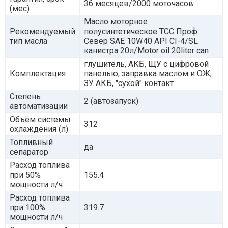
36 месяцев/2000 моточасов
(мес)
Масло моторное
Рекомендуемый
полусинтетическое ТСС Проф
тип масла
Север SAE 10W40 API CI-4/SL
канистра 20л/Motor oil 20liter can
глушитель, АКБ, ЩУ с цифровой
Комплектация
панелью, заправка маслом и ОЖ,
ЗУ АКБ, "сухой" контакт
Степень
2 (автозапуск)
автоматизации
Объём системы
312
охлаждения (л)
Топливный
да
сепаратор
Расход топлива
при 50%
155.4
мощности л/ч
Расход топлива
при 100%
319.7
мощности л/ч