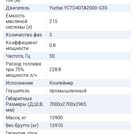
ток (А)
Двигатель
Yuchai YCTD40TA2000-G30
Ёмкость
масляной
215
системы (л)
Количество фаз
3
Коэффициент
0.8
мощности
Частота, Гц
50
Расход топлива
при 75%
228.8
мощности л/ч
Исполнение
Контейнер
Глушитель
промышленный
Габаритные
Размеры (Д;Ш;В;
7000х2700х2965
мм)
Масса, кг
13900
Вес брутто (кг)
13910
Гарантия, срок