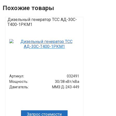
Похожие товары
Дизельный генератор ТСС АД-30С-
Дизельный г
Т400-1РКМ1
Т400-1РПМ1
Артикул:
032491
Артикул:
Мощность:
30/38 кВт/кВа
Мощность:
Двигатель:
ММЗ Д-243-449
Двигатель:
Запрос стоимости
Зап