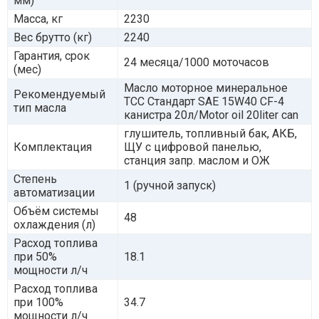
мм)
Масса, кг
2230
Вес брутто (кг)
2240
Гарантия, срок
24 месяца/1000 моточасов
(мес)
Масло моторное минеральное
Рекомендуемый
ТСС Стандарт SAE 15W40 CF-4
тип масла
канистра 20л/Motor oil 20liter can
глушитель, топливный бак, АКБ,
Комплектация
ЩУ с цифровой панелью,
станция запр. маслом и ОЖ
Степень
1 (ручной запуск)
автоматизации
Объём системы
48
охлаждения (л)
Расход топлива
при 50%
18.1
мощности л/ч
Расход топлива
при 100%
34.7
мощности л/ч