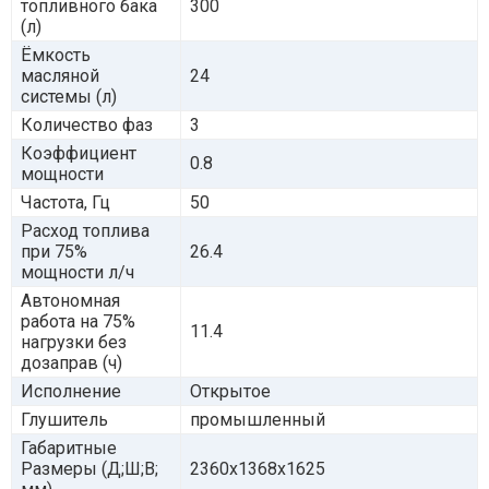
топливного бака
300
(л)
Ёмкость
масляной
24
системы (л)
Количество фаз
3
Коэффициент
0.8
мощности
Частота, Гц
50
Расход топлива
при 75%
26.4
мощности л/ч
Автономная
работа на 75%
11.4
нагрузки без
дозаправ (ч)
Исполнение
Открытое
Глушитель
промышленный
Габаритные
Размеры (Д;Ш;В;
2360x1368x1625