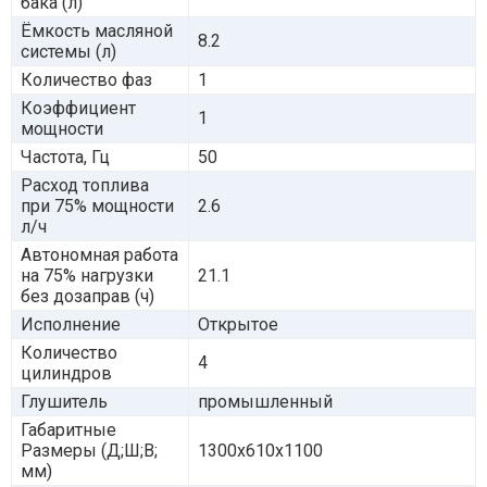
бака (л)
Ёмкость масляной
8.2
системы (л)
Количество фаз
1
Коэффициент
1
мощности
Частота, Гц
50
Расход топлива
при 75% мощности
2.6
л/ч
Автономная работа
на 75% нагрузки
21.1
без дозаправ (ч)
Исполнение
Открытое
Количество
4
цилиндров
Глушитель
промышленный
Габаритные
Размеры (Д;Ш;В;
1300х610х1100
мм)