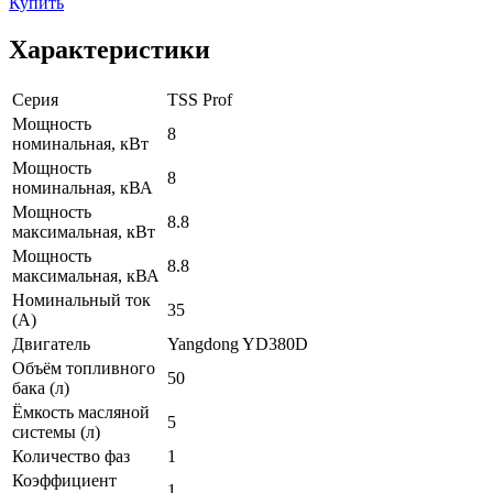
Купить
Характеристики
Серия
TSS Prof
Мощность
8
номинальная, кВт
Мощность
8
номинальная, кВА
Мощность
8.8
максимальная, кВт
Мощность
8.8
максимальная, кВА
Номинальный ток
35
(А)
Двигатель
Yangdong YD380D
Объём топливного
50
бака (л)
Ёмкость масляной
5
системы (л)
Количество фаз
1
Коэффициент
1