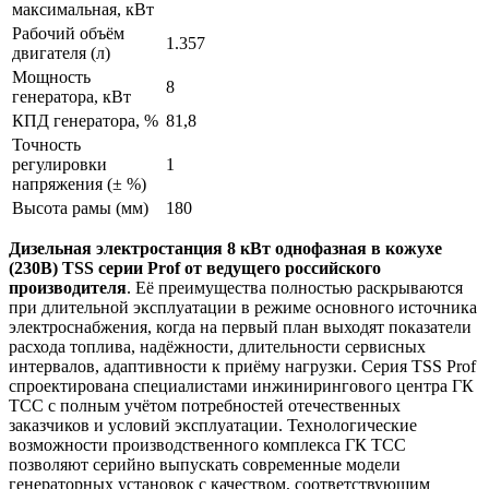
максимальная, кВт
Рабочий объём
1.357
двигателя (л)
Мощность
8
генератора, кВт
КПД генератора, %
81,8
Точность
регулировки
1
напряжения (± %)
Высота рамы (мм)
180
Дизельная электростанция 8 кВт однофазная в кожухе
(230В) TSS серии Prof от ведущего российского
производителя
. Eё преимущества полностью раскрываются
при длительной эксплуатации в режиме основного источника
электроснабжения, когда на первый план выходят показатели
расхода топлива, надёжности, длительности сервисных
интервалов, адаптивности к приёму нагрузки. Серия TSS Prof
спроектирована специалистами инжинирингового центра ГК
ТСС с полным учётом потребностей отечественных
заказчиков и условий эксплуатации. Технологические
возможности производственного комплекса ГК ТСС
позволяют серийно выпускать современные модели
генераторных установок с качеством, соответствующим