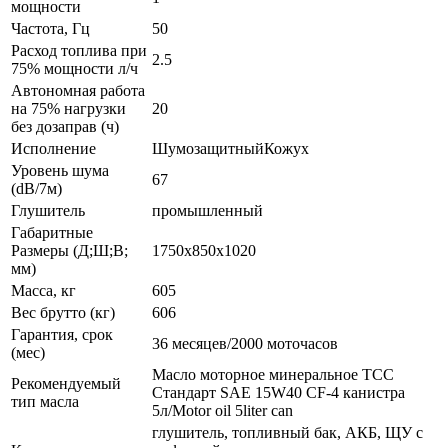
мощности
Частота, Гц
50
Расход топлива при
2.5
75% мощности л/ч
Автономная работа
на 75% нагрузки
20
без дозаправ (ч)
Исполнение
ШумозащитныйКожух
Уровень шума
67
(dB/7м)
Глушитель
промышленный
Габаритные
Размеры (Д;Ш;В;
1750x850x1020
мм)
Масса, кг
605
Вес брутто (кг)
606
Гарантия, срок
36 месяцев/2000 моточасов
(мес)
Масло моторное минеральное ТСС
Рекомендуемый
Стандарт SAE 15W40 CF-4 канистра
тип масла
5л/Motor oil 5liter can
глушитель, топливный бак, АКБ, ЩУ с