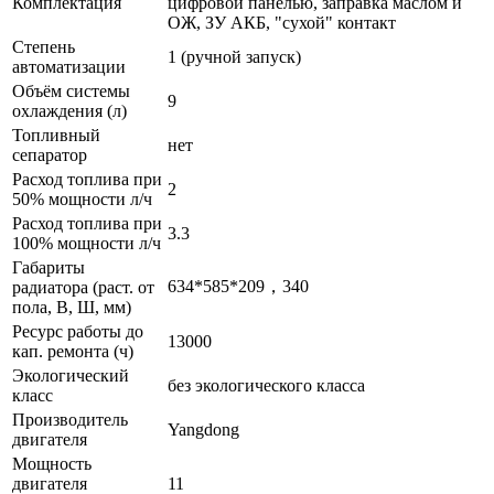
Комплектация
цифровой панелью, заправка маслом и
ОЖ, ЗУ АКБ, "сухой" контакт
Степень
1 (ручной запуск)
автоматизации
Объём системы
9
охлаждения (л)
Топливный
нет
сепаратор
Расход топлива при
2
50% мощности л/ч
Расход топлива при
3.3
100% мощности л/ч
Габариты
634*585*209，340
радиатора (раст. от
пола, В, Ш, мм)
Ресурс работы до
13000
кап. ремонта (ч)
Экологический
без экологического класса
класс
Производитель
Yangdong
двигателя
Мощность
двигателя
11