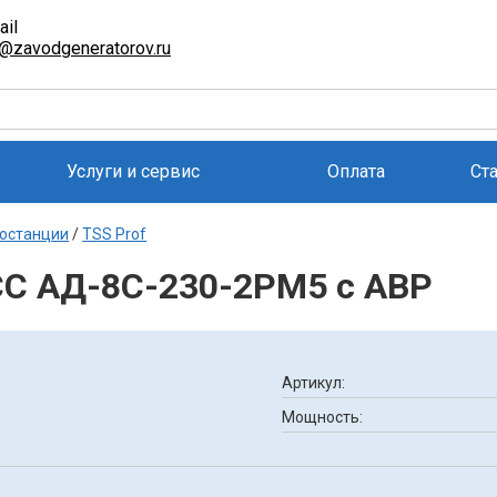
ail
l@zavodgeneratorov.ru
Услуги и сервис
Оплата
Ст
останции
/
TSS Prof
СС АД-8С-230-2РМ5 с АВР
Артикул:
Мощность: