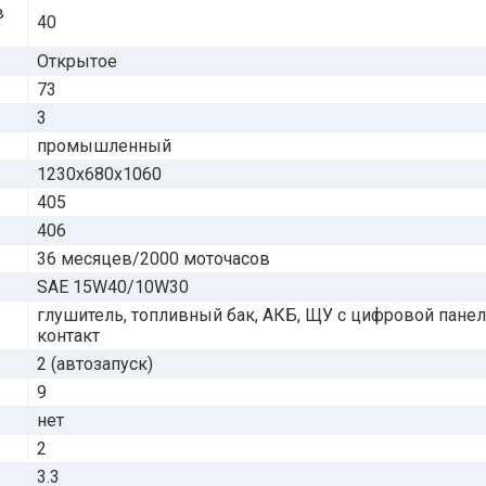
в
40
Открытое
73
3
промышленный
1230x680x1060
405
406
36 месяцев/2000 моточасов
SAE 15W40/10W30
глушитель, топливный бак, АКБ, ЩУ с цифровой панел
контакт
2 (автозапуск)
9
нет
2
3.3