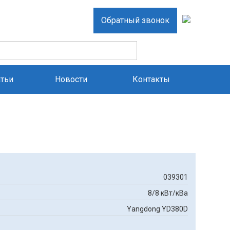
Обратный звонок
атьи
Новости
Контакты
039301
8/8 кВт/кВа
Yangdong YD380D