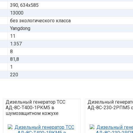
390, 634x585
13000
без экологического класса
Yangdong
11
1.357
8
81,8
1
220
Дизельный генератор ТСС
Дизельный генерат
АД-8С-Т400-1РКМ5 в
АД-8С-230-2РПМ5 с
шумозащитном кожухе