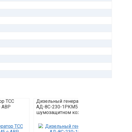
ор ТСС
Дизельный генератор ТСС
Дизел
 АВР
АД-8С-230-1РКМ5 в
ЭД-8-
шумозащитном кожухе