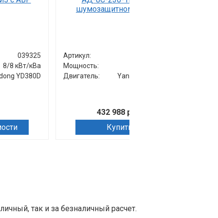
039325
Артикул:
039302
Артик
8/8 кВт/кВа
Мощность:
8/8 кВт/кВа
Мощно
dong YD380D
Двигатель:
Yangdong YD380D
Двига
432 988 руб.
мости
Купить
чный, так и за безналичный расчет.