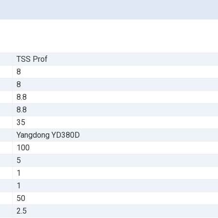
TSS Prof
8
8
8.8
8.8
35
Yangdong YD380D
100
5
1
1
50
2.5