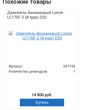
Похожие товары
Двигатель бензиновый Loncin
Двигатель бе
LC170F-2 (A type) D20
G390F(Ø25mm)
TSS RH-500L,
Артикул:
047194
Артикул:
Количество цилиндров:
1
Количество ц
14 800 руб.
Купить
Зап