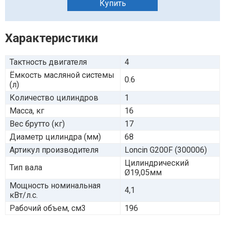
Купить
Характеристики
Тактность двигателя
4
Ёмкость масляной системы
0.6
(л)
Количество цилиндров
1
Масса, кг
16
Вес брутто (кг)
17
Диаметр цилиндра (мм)
68
Артикул производителя
Loncin G200F (300006)
Цилиндрический
Тип вала
Ø19,05мм
Мощность номинальная
4,1
кВт/л.с.
Рабочий объем, см3
196