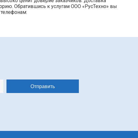
 высоко ценит доверие заказчиков. Доставка
торию. Обратившись к услугам ООО «РусТехно» вы
 телефонам: