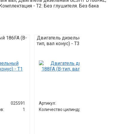
усный вал; Двигатель дизельный GESHT D188FAE;
мплектация - T2: Без глушителя. Без бака
й 186FA (B-
Двигатель дизельный 188FA (B-
Двига
тип, вал конус) - T3
тип, в
025591
Артикул:
017960
Артик
в:
1
Количество цилиндров:
1
Колич