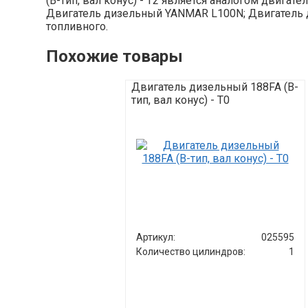
(B-тип, вал конус) - T2 является аналогом двига
Двигатель дизельный YANMAR L100N; Двигатель д
топливного.
Похожие товары
Двигатель дизельный 188FA (B-
тип, вал конус) - T0
Артикул:
025595
Количество цилиндров:
1