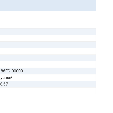
186FG-00000
усный.
/8,57
6