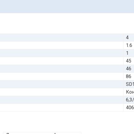
4
1.6
1
45
46
86
SD
Кон
6,3
40