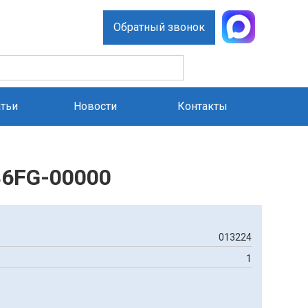
Обратный звонок
атьи
Новости
Контакты
86FG-00000
013224
1