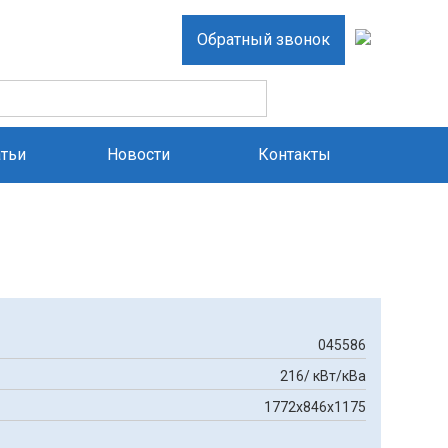
Обратный звонок
атьи
Новости
Контакты
045586
216/ кВт/кВа
1772х846х1175