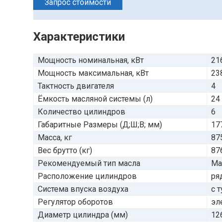
Запрос стоимости
Характеристики
Мощность номинальная, кВт
21
Мощность максимальная, кВт
23
Тактность двигателя
4
Ёмкость масляной системы (л)
24
Количество цилиндров
6
Габаритные Размеры (Д;Ш;В; мм)
17
Масса, кг
87
Вес брутто (кг)
87
Рекомендуемый тип масла
Ма
Расположение цилиндров
ря
Система впуска воздуха
с 
Регулятор оборотов
эл
Диаметр цилиндра (мм)
12