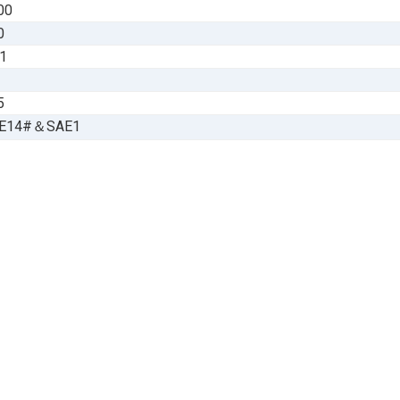
00
0
:1
5
E14#＆SAE1