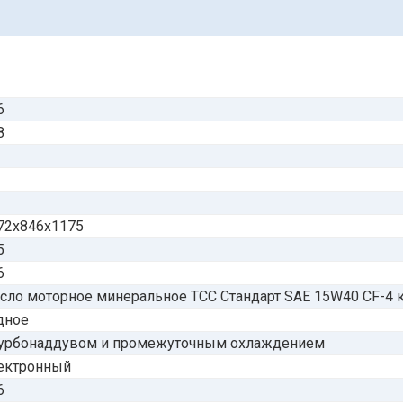
6
8
72х846х1175
5
6
сло моторное минеральное ТСС Стандарт SAE 15W40 CF-4 кани
дное
турбонаддувом и промежуточным охлаждением
ектронный
6