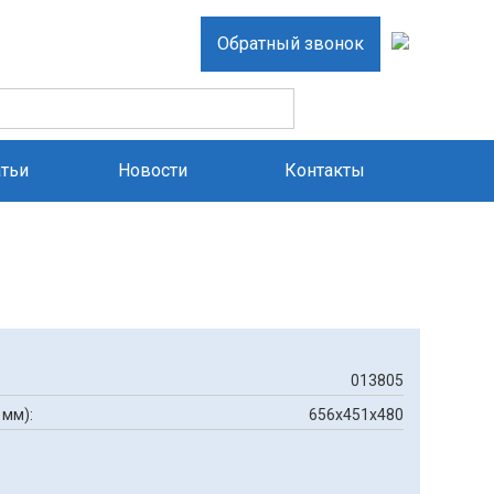
Обратный звонок
атьи
Новости
Контакты
013805
 мм):
656х451х480