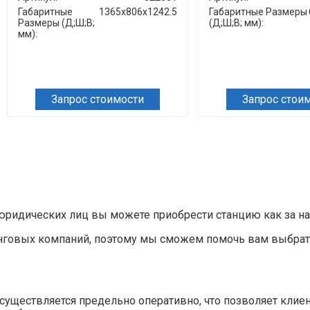
Габаритные
1365х806х1242.5
Габаритные Размеры
Размеры (Д;Ш;В;
(Д;Ш;В; мм):
мм):
Запрос стоимости
Запрос стои
ридических лиц вы можете приобрести станцию как за нали
нговых компаний, поэтому мы сможем помочь вам выбрат
»
уществляется предельно оперативно, что позволяет клие