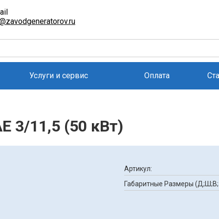
ail
l@zavodgeneratorov.ru
Услуги и сервис
Оплата
Ст
 3/11,5 (50 кВт)
Артикул:
Габаритные Размеры (Д;Ш;В;