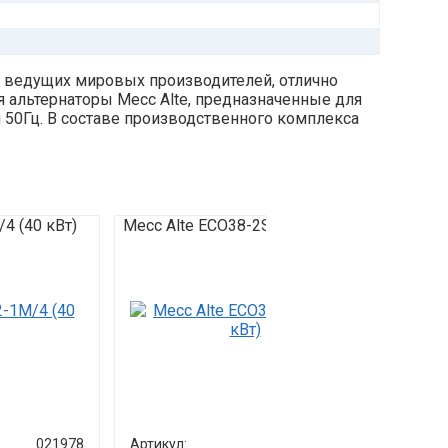
х ведущих мировых производителей, отлично
альтернаторы Mecc Alte, предназначенные для
 50Гц. В составе производственного комплекса
4 (40 кВт)
Mecc Alte ECO38-2S/4 (160 кВт)
Mecc A
(500 к
021978
Артикул:
021988
Артик