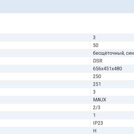
3
50
бесщёточный, си
DSR
656х451х480
250
251
3
MAUX
2/3
1
IP23
H