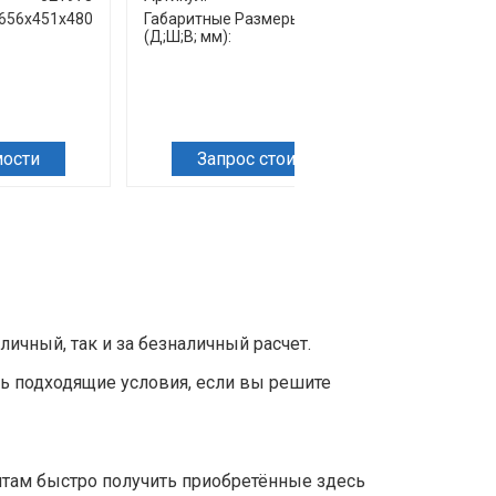
656х451х480
Габаритные Размеры
821х579х827
Габар
(Д;Ш;В; мм):
Разме
мм):
мости
Запрос стоимости
чный, так и за безналичный расчет.
ь подходящие условия, если вы решите
нтам быстро получить приобретённые здесь