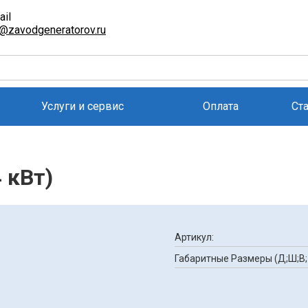
ail
l@zavodgeneratorov.ru
Услуги и сервис
Оплата
Ст
 кВт)
Артикул:
Габаритные Размеры (Д;Ш;В;