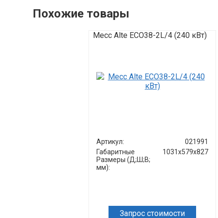
Похожие товары
Mecc Alte ECO38-2L/4 (240 кВт)
Артикул:
021991
Габаритные
1031х579х827
Размеры (Д;Ш;В;
мм):
Запрос стоимости