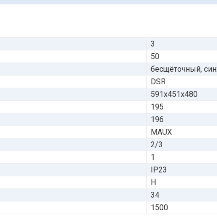
3
50
бесщёточный, си
DSR
591х451х480
195
196
MAUX
2/3
1
IP23
H
34
1500