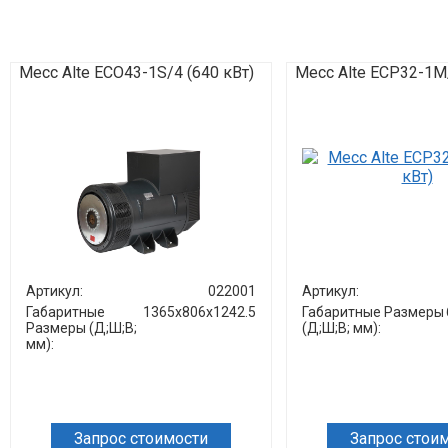
Mecc Alte ECO43-1S/4 (640 кВт)
Mecc Alte ECP32-1M/
Артикул:
022001
Артикул:
Габаритные
1365х806х1242.5
Габаритные Размеры
Размеры (Д;Ш;В;
(Д;Ш;В; мм):
мм):
Запрос стоимости
Запрос стои