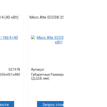
4 (40 кВт)
Mecc Alte ECO38-2S/4 (160 кВт)
Mecc A
(500 к
021978
Артикул:
021988
Артик
656х451х480
Габаритные Размеры
821х579х827
Габар
(Д;Ш;В; мм):
Разме
мм):
мости
Запрос стоимости