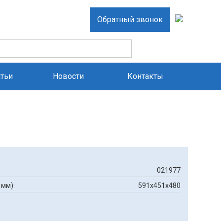
Обратный звонок
атьи
Новости
Контакты
021977
 мм):
591х451х480