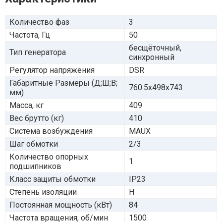
Количество фаз
3
Частота, Гц
50
бесщёточный,
Тип генератора
синхронный
Регулятор напряжения
DSR
Габаритные Размеры (Д;Ш;В;
760.5х498х743
мм)
Масса, кг
409
Вес брутто (кг)
410
Система возбуждения
MAUX
Шаг обмотки
2/3
Количество опорных
1
подшипников
Класс защиты обмотки
IP23
Степень изоляции
H
Постоянная мощность (кВт)
84
Частота вращения, об/мин
1500