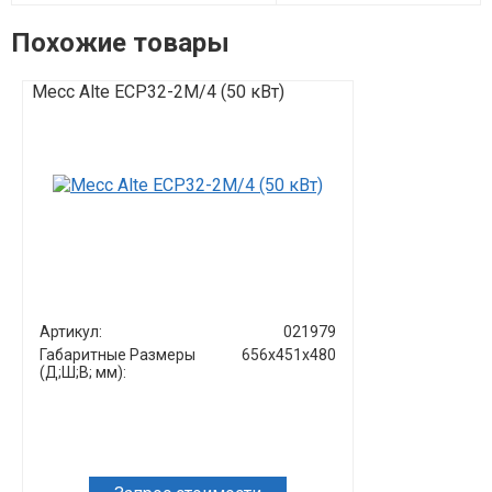
Похожие товары
Mecc Alte ECP32-2M/4 (50 кВт)
Mecc Alte EC
кВт)
Артикул:
021979
Артикул:
Габаритные Размеры
656х451х480
Габаритные Р
(Д;Ш;В; мм):
(Д;Ш;В; мм):
1