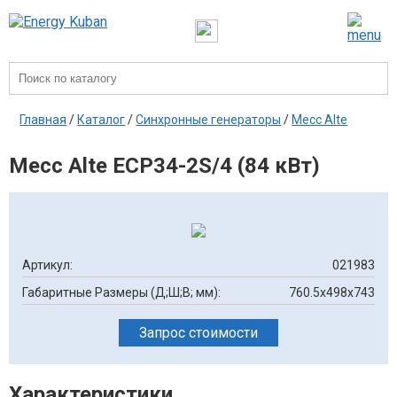
Главная
/
Каталог
/
Синхронные генераторы
/
Mecc Alte
Mecc Alte ECP34-2S/4 (84 кВт)
Артикул:
021983
Габаритные Размеры (Д;Ш;В; мм):
760.5х498х743
Запрос стоимости
Характеристики