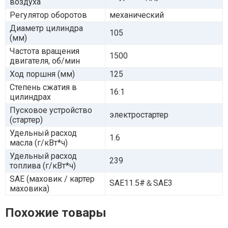
воздуха
Регулятор оборотов
механический
Диаметр цилиндра
105
(мм)
Частота вращения
1500
двигателя, об/мин
Ход поршня (мм)
125
Степень сжатия в
16:1
цилиндрах
Пусковое устройство
электростартер
(стартер)
Удельный расход
1.6
масла (г/кВт*ч)
Удельный расход
239
топлива (г/кВт*ч)
SAE (маховик / картер
SAE11.5#＆SAE3
маховика)
Похожие товары