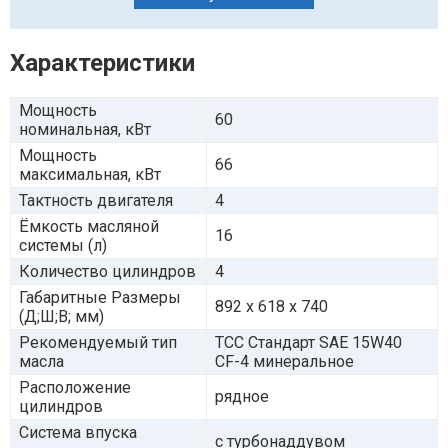
Характеристики
Мощность
60
номинальная, кВт
Мощность
66
максимальная, кВт
Тактность двигателя
4
Ёмкость масляной
16
системы (л)
Количество цилиндров
4
Габаритные Размеры
892 х 618 х 740
(Д;Ш;В; мм)
Рекомендуемый тип
ТСС Стандарт SAE 15W40
масла
CF-4 минеральное
Расположение
рядное
цилиндров
Система впуска
с турбонаддувом