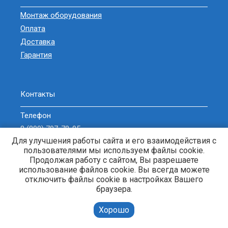
Монтаж оборудования
Оплата
Доставка
Гарантия
Контакты
Телефон
8 (800) 707-78-05
Для улучшения работы сайта и его взаимодействия с
sell@zavodgeneratorov.ru
пользователями мы используем файлы cookie.
ОБРАТНЫЙ ЗВОНОК
Продолжая работу с сайтом, Вы разрешаете
использование файлов cookie. Вы всегда можете
отключить файлы cookie в настройках Вашего
браузера.
Генераторы и электростанции. © 2013-2026 Энерджи-Кубань. |
Хорошо
Карта сайта