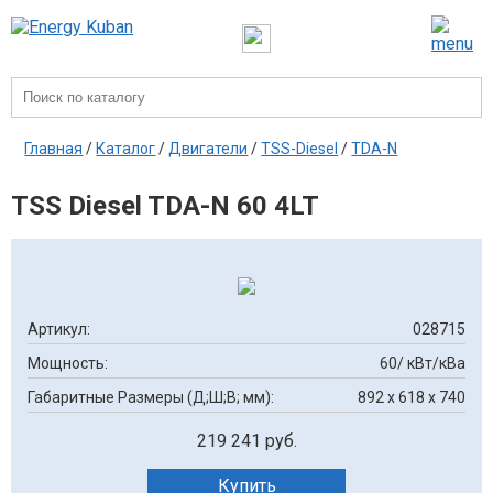
Главная
/
Каталог
/
Двигатели
/
TSS-Diesel
/
TDA-N
TSS Diesel TDA-N 60 4LT
Артикул:
028715
Мощность:
60/ кВт/кВа
Габаритные Размеры (Д;Ш;В; мм):
892 х 618 х 740
219 241 руб.
Купить