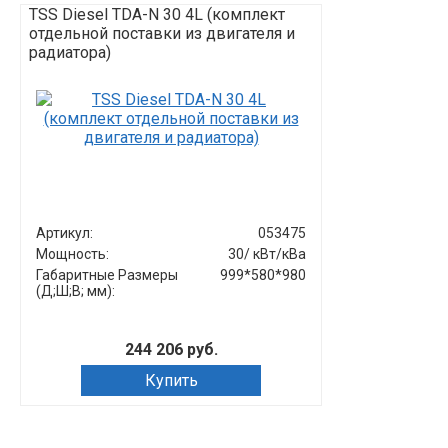
TSS Diesel TDA-N 30 4L (комплект
TSS Diesel TD
отдельной поставки из двигателя и
радиатора)
Артикул:
053475
Артикул:
Мощность:
30/ кВт/кВа
Мощность:
Габаритные Размеры
999*580*980
Габаритные Р
(Д;Ш;В; мм):
(Д;Ш;В; мм):
244 206 руб.
Купить