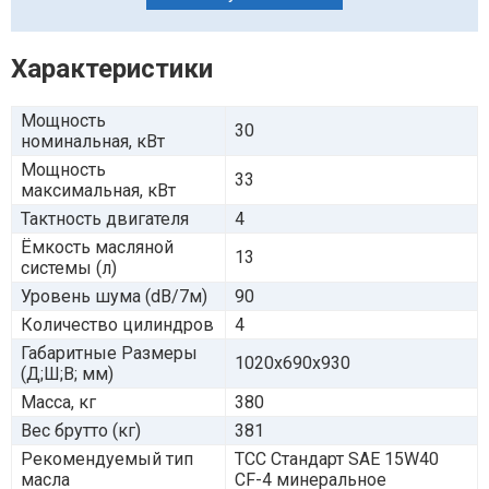
Характеристики
Мощность
30
номинальная, кВт
Мощность
33
максимальная, кВт
Тактность двигателя
4
Ёмкость масляной
13
системы (л)
Уровень шума (dB/7м)
90
Количество цилиндров
4
Габаритные Размеры
1020x690x930
(Д;Ш;В; мм)
Масса, кг
380
Вес брутто (кг)
381
Рекомендуемый тип
ТСС Стандарт SAE 15W40
масла
CF-4 минеральное