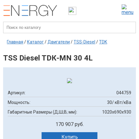
Главная
/
Каталог
/
Двигатели
/
TSS-Diesel
/
TDK
TSS Diesel TDК-MN 30 4L
Артикул:
044759
Мощность:
30/ кВт/кВа
Габаритные Размеры (Д;Ш;В; мм):
1020x690x930
170 907 руб.
Купить