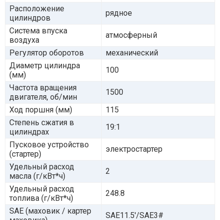
Расположение
рядное
цилиндров
Система впуска
атмосферный
воздуха
Регулятор оборотов
механический
Диаметр цилиндра
100
(мм)
Частота вращения
1500
двигателя, об/мин
Ход поршня (мм)
115
Степень сжатия в
19:1
цилиндрах
Пусковое устройство
электростартер
(стартер)
Удельный расход
2
масла (г/кВт*ч)
Удельный расход
248.8
топлива (г/кВт*ч)
SAE (маховик / картер
SAE11.5'/SAE3#