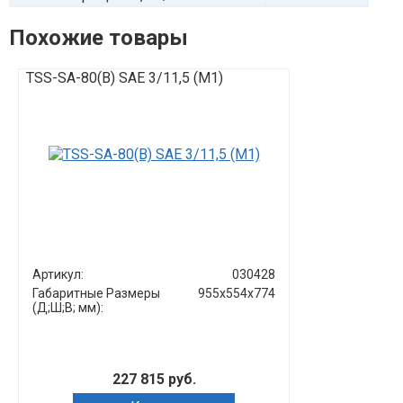
Похожие товары
TSS-SA-80(B) SAE 3/11,5 (М1)
TSS-SA-1500(E
Артикул:
030428
Артикул:
Габаритные Размеры
955х554х774
(Д;Ш;В; мм):
227 815 руб.