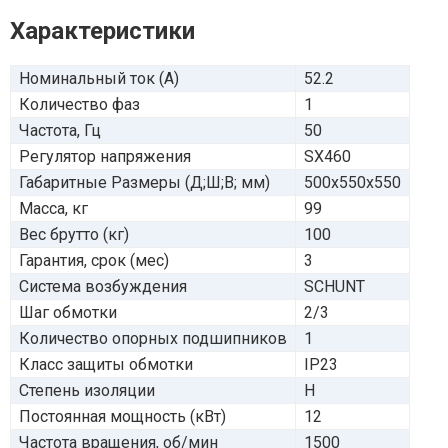
Характеристики
Номинальный ток (А)
52.2
Количество фаз
1
Частота, Гц
50
Регулятор напряжения
SX460
Габаритные Размеры (Д;Ш;В; мм)
500x550x550
Масса, кг
99
Вес брутто (кг)
100
Гарантия, срок (мес)
3
Система возбуждения
SCHUNT
Шаг обмотки
2/3
Количество опорных подшипников
1
Класс защиты обмотки
IP23
Степень изоляции
H
Постоянная мощность (кВт)
12
Частота вращения, об/мин
1500