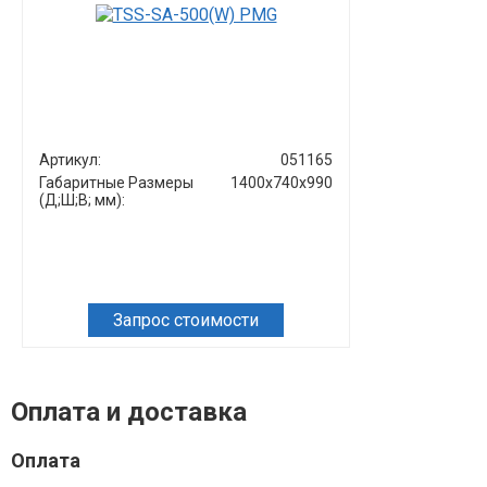
Артикул:
051165
Артикул:
Габаритные Размеры
1400x740x990
(Д;Ш;В; мм):
Запрос стоимости
Зап
Оплата и доставка
Оплата