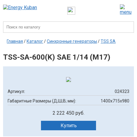
Главная
/
Каталог
/
Синхронные генераторы
/
TSS SA
TSS-SA-600(K) SAE 1/14 (М17)
Артикул:
024323
Габаритные Размеры (Д;Ш;В; мм):
1400х715х980
2 222 450 руб.
Купить