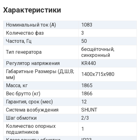
Характеристики
Номинальный ток (А)
1083
Количество фаз
3
Частота, Гц
50
бесщёточный,
Тип генератора
синхронный
Регулятор напряжения
KR440
Габаритные Размеры (Д;Ш;В;
1400х715х980
мм)
Масса, кг
1865
Вес брутто (кг)
1866
Гарантия, срок (мес)
12
Система возбуждения
SHUNT
Шаг обмотки
2/3
Количество опорных
1
подшипников