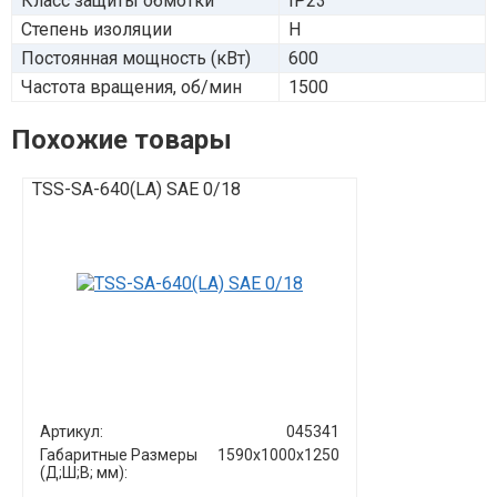
Класс защиты обмотки
IP23
Степень изоляции
H
Постоянная мощность (кВт)
600
Частота вращения, об/мин
1500
Похожие товары
TSS-SA-640(LA) SAE 0/18
TSS-SA-108(
Артикул:
045341
Артикул:
Габаритные Размеры
1590x1000x1250
(Д;Ш;В; мм):