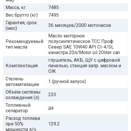
Масса, кг
7485
Вес брутто (кг)
7495
Гарантия, срок
36 месяцев/2000 моточасов
(мес)
Масло моторное
Рекомендуемый
полусинтетическое ТСС Проф
тип масла
Север SAE 10W40 API CI-4/SL
канистра 20л/Motor oil 20liter can
глушитель, АКБ, ЩУ с цифровой
Комплектация
панелью, станция запр. маслом и
ОЖ
Степень
1 (ручной запуск)
автоматизации
Объём системы
233
охлаждения (л)
Топливный
да
сепаратор
Расход топлива
при 50%
129.2
мощности л/ч