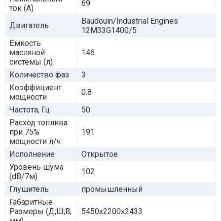
69
ток (А)
Baudouin/Industrial Engines
Двигатель
12M33G1400/5
Ёмкость
масляной
146
системы (л)
Количество фаз
3
Коэффициент
0.8
мощности
Частота, Гц
50
Расход топлива
при 75%
191
мощности л/ч
Исполнение
Открытое
Уровень шума
102
(dB/7м)
Глушитель
промышленный
Габаритные
Размеры (Д;Ш;В;
5450x2200x2433
мм)