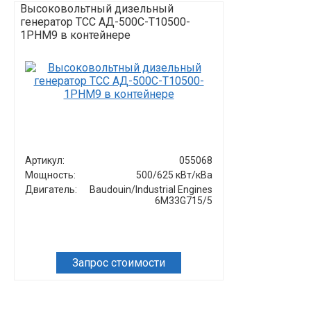
Высоковольтный дизельный
Высоковольт
генератор ТСС АД-500С-Т10500-
генератор ТС
1РНМ9 в контейнере
1РМ9
Артикул:
055068
Артикул:
Мощность:
500/625 кВт/кВа
Мощность:
Двигатель:
Baudouin/Industrial Engines
Двигатель:
6M33G715/5
Запрос стоимости
Зап