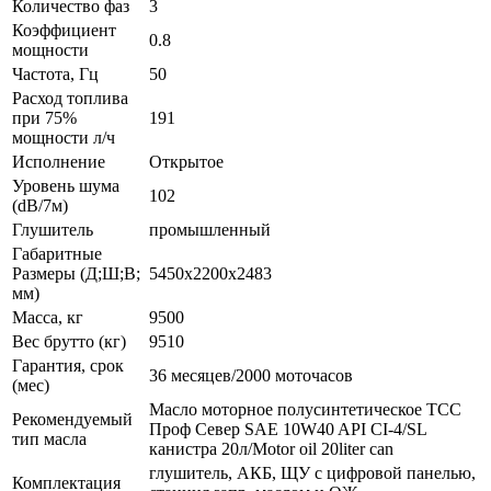
Количество фаз
3
Коэффициент
0.8
мощности
Частота, Гц
50
Расход топлива
при 75%
191
мощности л/ч
Исполнение
Открытое
Уровень шума
102
(dB/7м)
Глушитель
промышленный
Габаритные
Размеры (Д;Ш;В;
5450x2200x2483
мм)
Масса, кг
9500
Вес брутто (кг)
9510
Гарантия, срок
36 месяцев/2000 моточасов
(мес)
Масло моторное полусинтетическое ТСС
Рекомендуемый
Проф Север SAE 10W40 API CI-4/SL
тип масла
канистра 20л/Motor oil 20liter can
глушитель, АКБ, ЩУ с цифровой панелью,
Комплектация