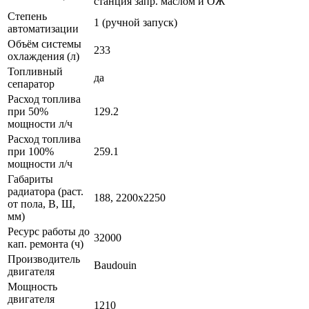
станция запр. маслом и ОЖ
Степень
1 (ручной запуск)
автоматизации
Объём системы
233
охлаждения (л)
Топливный
да
сепаратор
Расход топлива
при 50%
129.2
мощности л/ч
Расход топлива
при 100%
259.1
мощности л/ч
Габариты
радиатора (раст.
188, 2200x2250
от пола, В, Ш,
мм)
Ресурс работы до
32000
кап. ремонта (ч)
Производитель
Baudouin
двигателя
Мощность
двигателя
1210