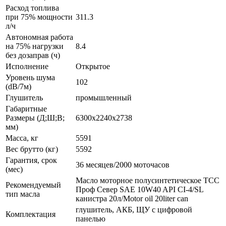
Расход топлива
при 75% мощности
311.3
л/ч
Автономная работа
на 75% нагрузки
8.4
без дозаправ (ч)
Исполнение
Открытое
Уровень шума
102
(dB/7м)
Глушитель
промышленный
Габаритные
Размеры (Д;Ш;В;
6300x2240x2738
мм)
Масса, кг
5591
Вес брутто (кг)
5592
Гарантия, срок
36 месяцев/2000 моточасов
(мес)
Масло моторное полусинтетическое ТСС
Рекомендуемый
Проф Север SAE 10W40 API CI-4/SL
тип масла
канистра 20л/Motor oil 20liter can
глушитель, АКБ, ЩУ с цифровой
Комплектация
панелью