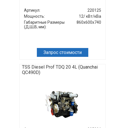
Артикул:
220125
Мощность:
12/ кВт/кВа
Габаритные Размеры
860x600x740
(Д;Ш;В; мм):
Запрос стоимости
TSS Diesel Prof TDQ 20 4L (Quanchai
QC490D)